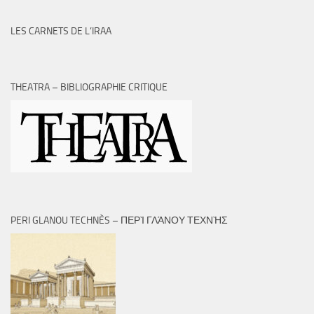
LES CARNETS DE L’IRAA
THEATRA – BIBLIOGRAPHIE CRITIQUE
PERI GLANOU TECHNÈS – ΠΕΡῚ ΓΛΆΝΟΥ ΤΕΧΝῊΣ