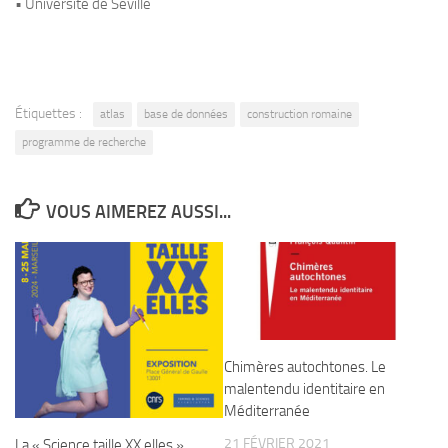
• Université de Séville
Étiquettes :
atlas
base de données
construction romaine
programme de recherche
VOUS AIMEREZ AUSSI...
Chimères autochtones. Le
malentendu identitaire en
Méditerranée
21 FÉVRIER 2021
La « Science taille XX elles »