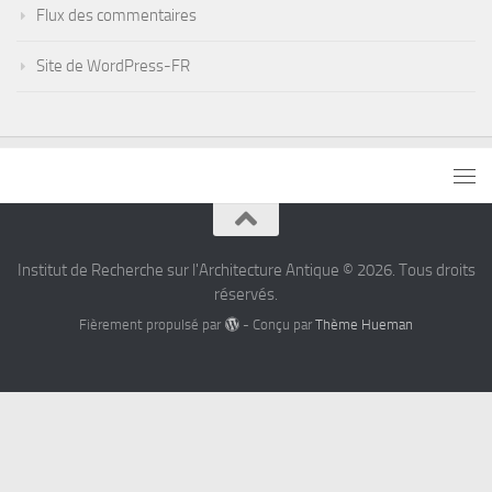
Flux des commentaires
Site de WordPress-FR
Institut de Recherche sur l'Architecture Antique © 2026. Tous droits
réservés.
Fièrement propulsé par
- Conçu par
Thème Hueman