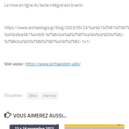
La mise en ligne du texte intégral est à venir.
https://www.archaiologia.gr/blog/2023/05/23/%ce%b1%cf%81%cf%
%ce%ba%ce%b1%ce%b9-%cf%84%ce%ad%cf%87%ce%bd%ce%b5%cf%82-
%cf%84%ce%b5%cf%8d%cf%87%ce%bf%cf%82-141/
Voir aussi :
https://www.archaeology.wiki/
Étiquettes :
Délos
interview
VOUS AIMEREZ AUSSI...