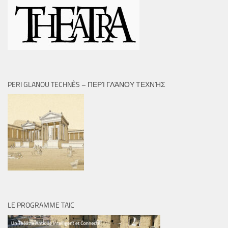
PERI GLANOU TECHNÈS – ΠΕΡῚ ΓΛΆΝΟΥ ΤΕΧΝῊΣ
LE PROGRAMME TAIC