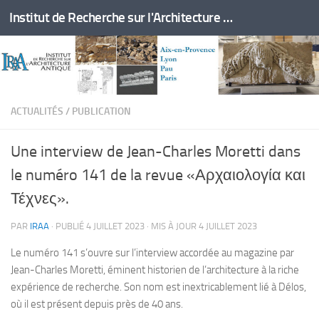
Institut de Recherche sur l'Architecture Antique
Skip to content
ACTUALITÉS
/
PUBLICATION
Une interview de Jean-Charles Moretti dans
le numéro 141 de la revue «Αρχαιολογία και
Τέχνες».
PAR
IRAA
· PUBLIÉ
4 JUILLET 2023
· MIS À JOUR
4 JUILLET 2023
Le numéro 141 s’ouvre sur l’interview accordée au magazine par
Jean-Charles Moretti, éminent historien de l’architecture à la riche
expérience de recherche. Son nom est inextricablement lié à Délos,
où il est présent depuis près de 40 ans.