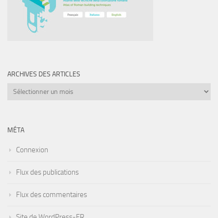
ARCHIVES DES ARTICLES
Archives
des
articles
MÉTA
Connexion
Flux des publications
Flux des commentaires
Site de WordPress-FR