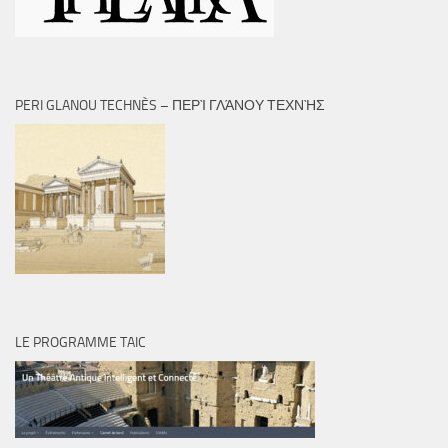
PERI GLANOU TECHNÈS – ΠΕΡῚ ΓΛΆΝΟΥ ΤΕΧΝῊΣ
LE PROGRAMME TAIC