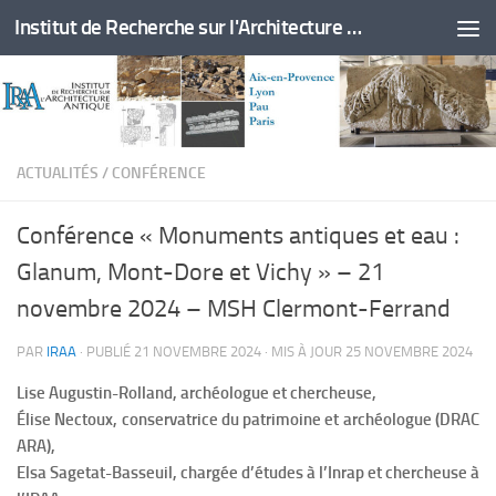
Institut de Recherche sur l'Architecture Antique
Skip to content
ACTUALITÉS
/
CONFÉRENCE
Conférence « Monuments antiques et eau :
Glanum, Mont-Dore et Vichy » – 21
novembre 2024 – MSH Clermont-Ferrand
PAR
IRAA
· PUBLIÉ
21 NOVEMBRE 2024
· MIS À JOUR
25 NOVEMBRE 2024
Lise Augustin-Rolland, archéologue et chercheuse,
Élise Nectoux, conservatrice du patrimoine et archéologue (DRAC
ARA),
Elsa Sagetat-Basseuil, chargée d’études à l’Inrap et chercheuse à