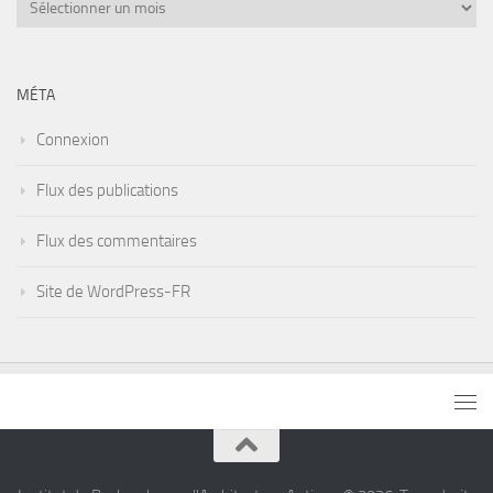
Archives
des
articles
MÉTA
Connexion
Flux des publications
Flux des commentaires
Site de WordPress-FR