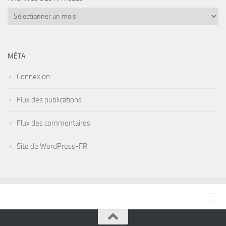
Archives
des
articles
MÉTA
Connexion
Flux des publications
Flux des commentaires
Site de WordPress-FR