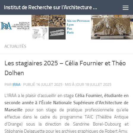
Institut de Recherche sur l'Architecture Antique
Skip to content
ACTUALITÉS
Les stagiaires 2025 – Célia Fournier et Théo
Dolhen
PAR
IRAA
· PUBLIÉ
16 JUILLET 2025
· MIS À JOUR
18 JUILLET 2025
L’IRAA a le plaisir d’accueillir en stage
Célia Fournier, étudiante en
seconde année à l’École Nationale Supérieure d’Architecture de
Marseille
pour son stage de pratique professionnelle qu’elle
effectue dans le cadre du programme TAIC (Théâtre Antique
d’Orange) sous la direction de Sandrine Borel-Dubourg et
Stéphanie Delaguette pour les archives graphiques de Robert Amy.