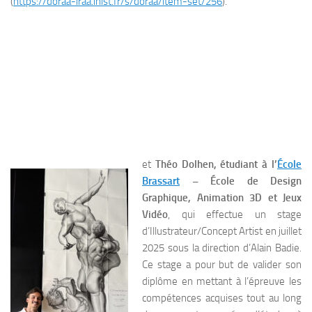
(
https://doraa-iraa.inist.fr/s/doraa/item-set/256
).
et
Théo Dolhen, étudiant à l’
École
Brassart
– École de Design
Graphique, Animation 3D et Jeux
Vidéo
, qui effectue un stage
d’Illustrateur/Concept Artist en juillet
2025 sous la direction d’Alain Badie.
Ce stage a pour but de valider son
diplôme en mettant à l’épreuve les
compétences acquises tout au long