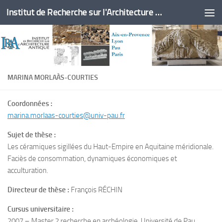
Institut de Recherche sur l'Architecture Antique
Skip to content
MARINA MORLAÀS-COURTIES
Coordonnées :
marina.morlaas-courties@univ-pau.fr
Sujet de thèse :
Les céramiques sigillées du Haut-Empire en Aquitaine méridionale.
Faciès de consommation, dynamiques économiques et
acculturation.
Directeur de thèse :
François RÉCHIN
Cursus universitaire :
2007 – Master 2 recherche en archéologie, Université de Pau