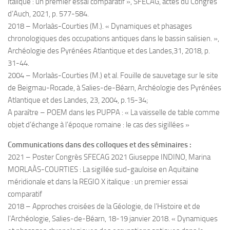
italique : un premier essai comparatif », SFECAG, actes du Congrés
d’Auch, 2021, p. 577-584.
2018 – Morlaàs-Courties (M.). « Dynamiques et phasages
chronologiques des occupations antiques dans le bassin salisien. »,
Archéologie des Pyrénées Atlantique et des Landes,31, 2018, p.
31-44.
2004 – Morlaàs-Courties (M.) et al. Fouille de sauvetage sur le site
de Beigmau-Rocade, à Salies-de-Béarn, Archéologie des Pyrénées
Atlantique et des Landes, 23, 2004, p.15-34;
A paraître – POEM dans les PUPPA : « La vaisselle de table comme
objet d’échange à l’époque romaine : le cas des sigillées »
Communications dans des colloques et des séminaires :
2021 – Poster Congrès SFECAG 2021 Giuseppe INDINO, Marina
MORLAÀS-COURTIES : La sigillée sud-gauloise en Aquitaine
méridionale et dans la REGIO X italique : un premier essai
comparatif
2018 – Approches croisées de la Géologie, de l’Histoire et de
l’Archéologie, Salies-de-Béarn, 18-19 janvier 2018. « Dynamiques