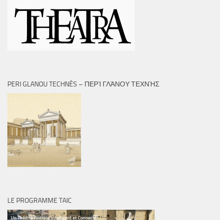
PERI GLANOU TECHNÈS – ΠΕΡῚ ΓΛΆΝΟΥ ΤΕΧΝῊΣ
LE PROGRAMME TAIC