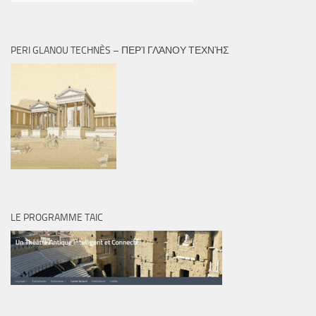
PERI GLANOU TECHNÈS – ΠΕΡῚ ΓΛΆΝΟΥ ΤΕΧΝῊΣ
LE PROGRAMME TAIC