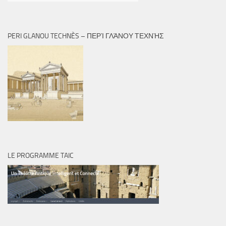
PERI GLANOU TECHNÈS – ΠΕΡῚ ΓΛΆΝΟΥ ΤΕΧΝῊΣ
LE PROGRAMME TAIC