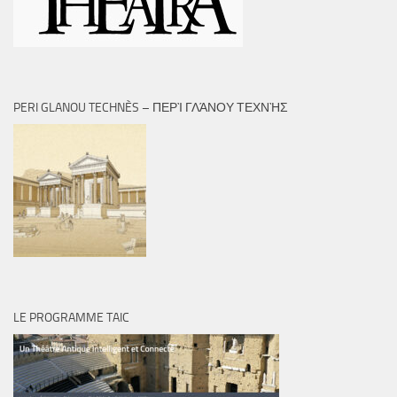
PERI GLANOU TECHNÈS – ΠΕΡῚ ΓΛΆΝΟΥ ΤΕΧΝῊΣ
LE PROGRAMME TAIC