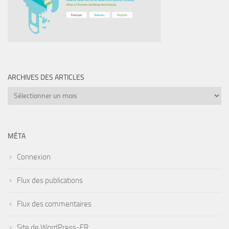
ARCHIVES DES ARTICLES
Archives
des
articles
MÉTA
Connexion
Flux des publications
Flux des commentaires
Site de WordPress-FR