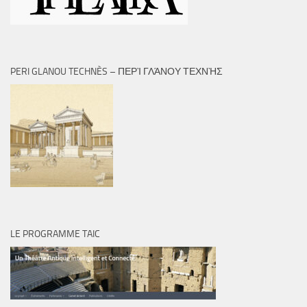
PERI GLANOU TECHNÈS – ΠΕΡῚ ΓΛΆΝΟΥ ΤΕΧΝῊΣ
LE PROGRAMME TAIC