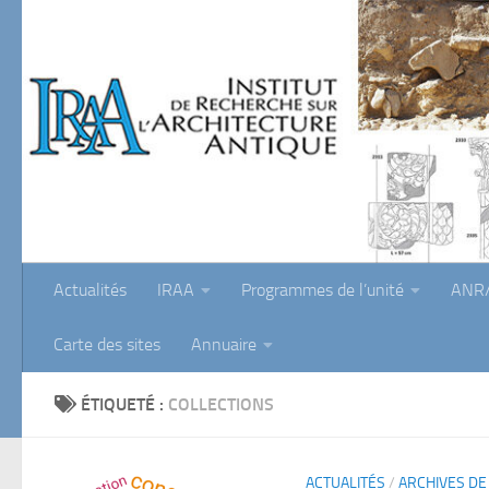
Skip to content
Actualités
IRAA
Programmes de l’unité
ANR/
Carte des sites
Annuaire
ÉTIQUETÉ :
COLLECTIONS
ACTUALITÉS
/
ARCHIVES DE