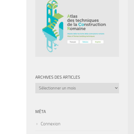
ARCHIVES DES ARTICLES
Archives
des
articles
MÉTA
Connexion