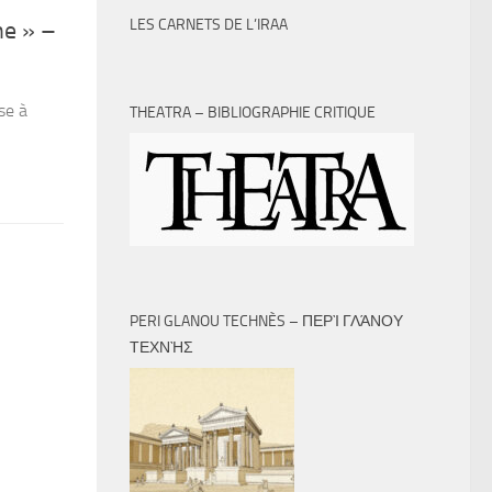
LES CARNETS DE L’IRAA
he » –
se à
THEATRA – BIBLIOGRAPHIE CRITIQUE
PERI GLANOU TECHNÈS – ΠΕΡῚ ΓΛΆΝΟΥ
ΤΕΧΝῊΣ