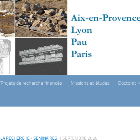
Projets de recherche financés
Missions et études
Doctorat
 LA RECHERCHE
/
SÉMINAIRES
1 SEPTEMBRE 2020