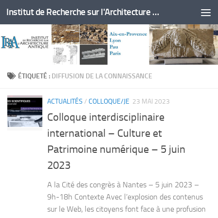
Institut de Recherche sur l'Architecture Antique
Skip to content
ÉTIQUETÉ :
DIFFUSION DE LA CONNAISSANCE
ACTUALITÉS
/
COLLOQUE/JE
23 MAI 2023
Colloque interdisciplinaire
international – Culture et
Patrimoine numérique – 5 juin
2023
A la Cité des congrès à Nantes – 5 juin 2023 –
9h-18h Contexte Avec l’explosion des contenus
sur le Web, les citoyens font face à une profusion