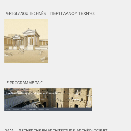
PERI GLANOU TECHNÈS – ΠΕΡῚ ΓΛΆΝΟΥ ΤΕΧΝῊΣ
LE PROGRAMME TAIC
RAAN – RECHERCHE EN ARCHITECTURE, ARCHÉOLOGIE ET