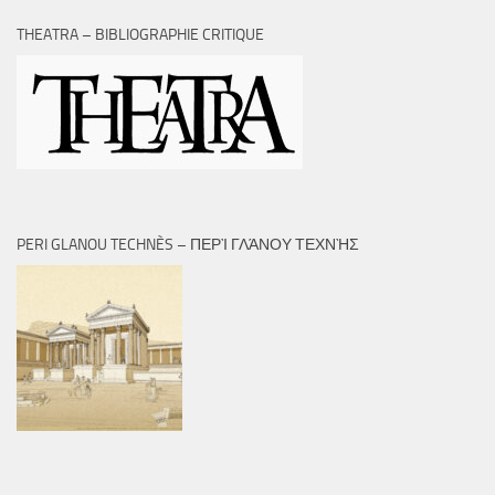
THEATRA – BIBLIOGRAPHIE CRITIQUE
PERI GLANOU TECHNÈS – ΠΕΡῚ ΓΛΆΝΟΥ ΤΕΧΝῊΣ