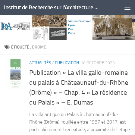
Institut de Recherche sur l'Architecture Antique
Skip to content
ÉTIQUETÉ :
DRÔME
ACTUALITÉS
/
PUBLICATION
10 OCTOBRE 2023
Publication « La villa gallo-romaine
du palais à Châteauneuf-du-Rhône
(Drôme) » – Chap. 4 « La résidence
du Palais » – E. Dumas
La villa antique du Palais à Châteauneuf-du-
Rhône (Drôme), fouillée entre 1987 et 2017, est
particuliè­rement bien située, à proximité de l’étape