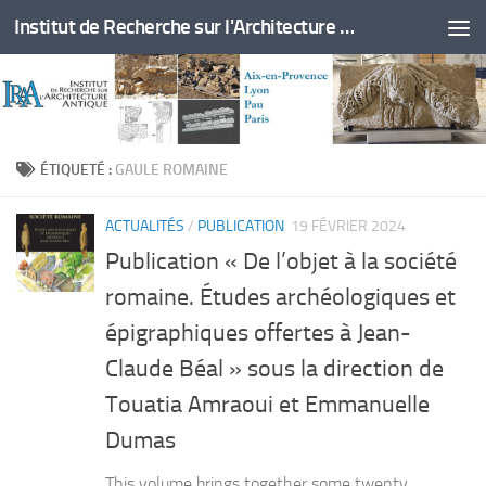
Institut de Recherche sur l'Architecture Antique
Skip to content
ÉTIQUETÉ :
GAULE ROMAINE
ACTUALITÉS
/
PUBLICATION
19 FÉVRIER 2024
Publication « De l’objet à la société
romaine. Études archéologiques et
épigraphiques offertes à Jean-
Claude Béal » sous la direction de
Touatia Amraoui et Emmanuelle
Dumas
This volume brings together some twenty