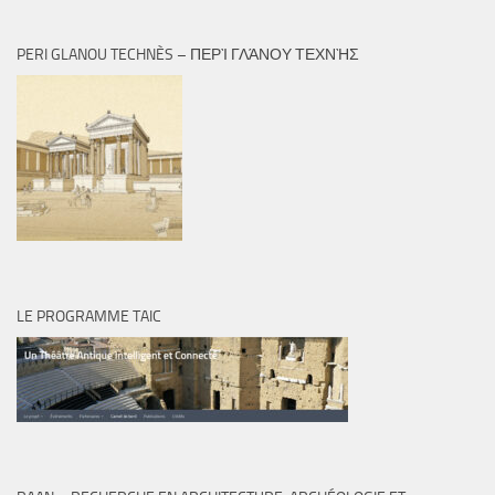
PERI GLANOU TECHNÈS – ΠΕΡῚ ΓΛΆΝΟΥ ΤΕΧΝῊΣ
LE PROGRAMME TAIC