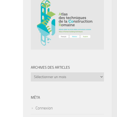
ARCHIVES DES ARTICLES
Archives
des
articles
MÉTA
Connexion