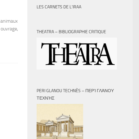
LES CARNETS DE L’IRAA
s animaux
t ouvrage,
THEATRA – BIBLIOGRAPHIE CRITIQUE
PERI GLANOU TECHNÈS – ΠΕΡῚ ΓΛΆΝΟΥ
ΤΕΧΝῊΣ