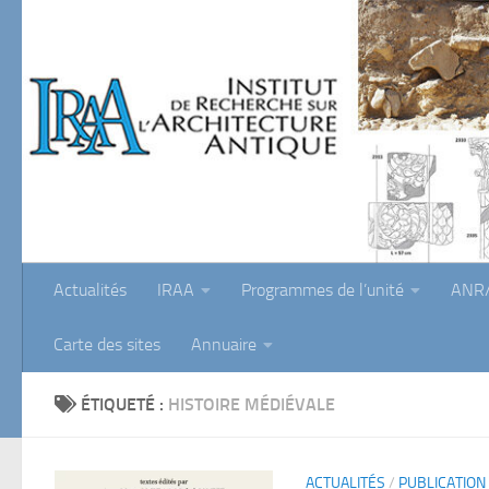
Skip to content
Actualités
IRAA
Programmes de l’unité
ANR/
Carte des sites
Annuaire
ÉTIQUETÉ :
HISTOIRE MÉDIÉVALE
ACTUALITÉS
/
PUBLICATION