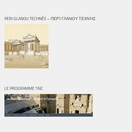
PERI GLANOU TECHNÈS – ΠΕΡῚ ΓΛΆΝΟΥ ΤΕΧΝῊΣ
LE PROGRAMME TAIC