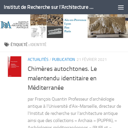
Institut de Recherche sur l'Architecture Antique
Skip to content
ÉTIQUETÉ :
IDENTITÉ
ACTUALITÉS
/
PUBLICATION
21 FÉVRIER 2021
Chimères autochtones. Le
malentendu identitaire en
Méditerranée
par François Quantin Professeur d’archéologie
antique à l’Université d’Aix-Marseille, directeur de
l’Institut de recherche sur l’architecture antique
ainsi que des collections « Archaia » (PUPPA), «
Archéologies méditerranéennes » (PUP) et «