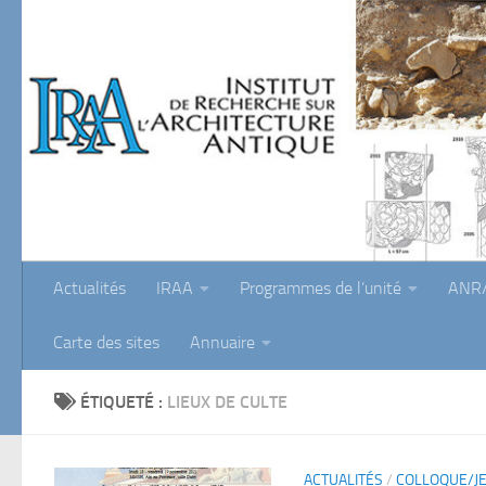
Skip to content
Actualités
IRAA
Programmes de l’unité
ANR/
Carte des sites
Annuaire
ÉTIQUETÉ :
LIEUX DE CULTE
ACTUALITÉS
/
COLLOQUE/J