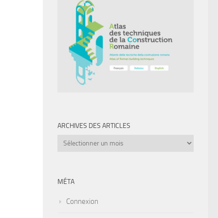
ARCHIVES DES ARTICLES
Archives
des
articles
MÉTA
Connexion