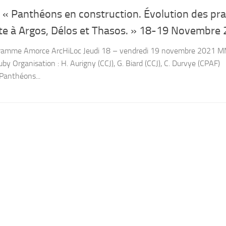
 « Panthéons en construction. Évolution des pr
ulte à Argos, Délos et Thasos. » 18-19 Novembre
ogramme Amorce ArcHiLoc Jeudi 18 – vendredi 19 novembre 2021 
by Organisation : H. Aurigny (CCJ), G. Biard (CCJ), C. Durvye (CPAF)
Panthéons...