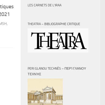
LES CARNETS DE L’IRAA
atiques
 2021
MMSH,
THEATRA – BIBLIOGRAPHIE CRITIQUE
PERI GLANOU TECHNÈS – ΠΕΡῚ ΓΛΆΝΟΥ
ΤΕΧΝῊΣ