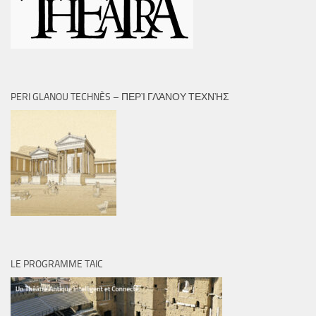
PERI GLANOU TECHNÈS – ΠΕΡῚ ΓΛΆΝΟΥ ΤΕΧΝῊΣ
LE PROGRAMME TAIC