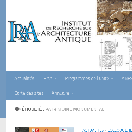
Skip to content
Actualités
IRAA
Programmes de l’unité
ANR/
Carte des sites
Annuaire
ÉTIQUETÉ :
PATRIMOINE MONUMENTAL
ACTUALITÉS
/
COLLOQUE/J