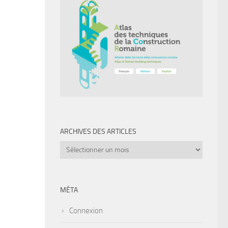
ARCHIVES DES ARTICLES
Archives
des
articles
MÉTA
Connexion