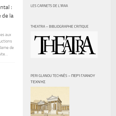
LES CARNETS DE L’IRAA
tal :
 de la
THEATRA – BIBLIOGRAPHIE CRITIQUE
les aux
uctions
-Dame de
site…
PERI GLANOU TECHNÈS – ΠΕΡῚ ΓΛΆΝΟΥ
ΤΕΧΝῊΣ