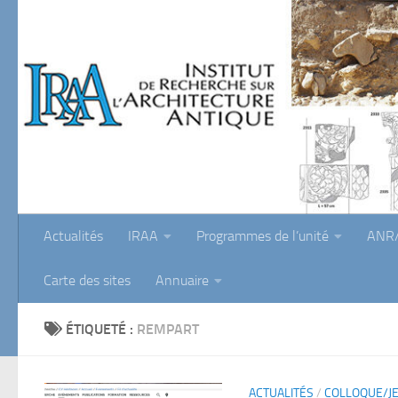
Skip to content
Actualités
IRAA
Programmes de l’unité
ANR/
Carte des sites
Annuaire
ÉTIQUETÉ :
REMPART
ACTUALITÉS
/
COLLOQUE/J