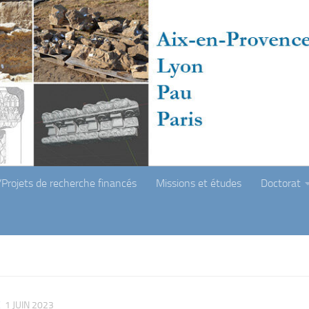
Projets de recherche financés
Missions et études
Doctorat
E
1 JUIN 2023