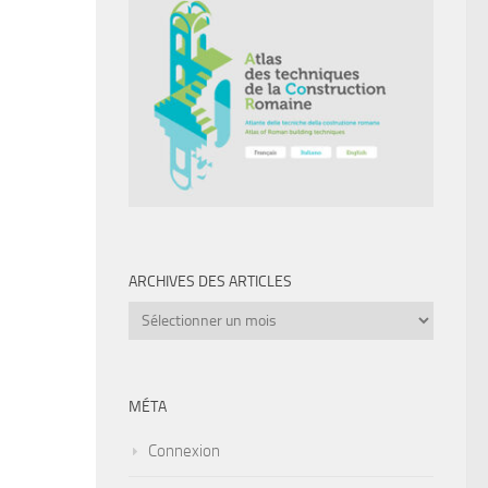
ARCHIVES DES ARTICLES
Archives
des
articles
MÉTA
Connexion