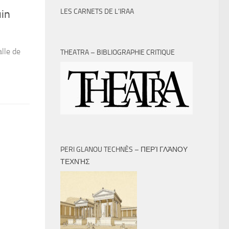
LES CARNETS DE L’IRAA
uin
alle de
THEATRA – BIBLIOGRAPHIE CRITIQUE
PERI GLANOU TECHNÈS – ΠΕΡῚ ΓΛΆΝΟΥ
ΤΕΧΝῊΣ