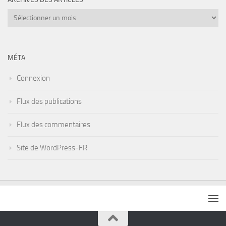
Archives
des
articles
MÉTA
Connexion
Flux des publications
Flux des commentaires
Site de WordPress-FR