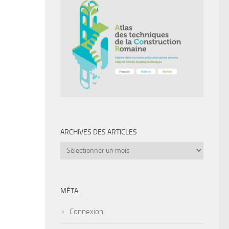
ARCHIVES DES ARTICLES
Archives
des
articles
MÉTA
Connexion