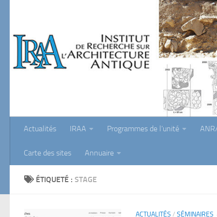
Skip to content
Actualités
IRAA
Programmes de l’unité
ANR/
Carte des sites
Annuaire
ÉTIQUETÉ :
STAGE
ACTUALITÉS
/
SÉMINAIRES