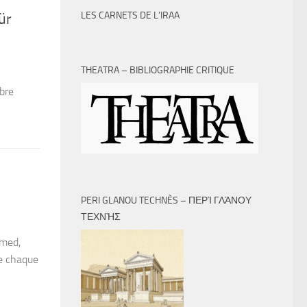
LES CARNETS DE L’IRAA
ür
THEATRA – BIBLIOGRAPHIE CRITIQUE
bre
PERI GLANOU TECHNÈS – ΠΕΡῚ ΓΛΆΝΟΥ
ΤΕΧΝῊΣ
xmed,
e chaque