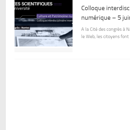
Colloque interdisc
numérique – 5 ju
A la Cité des congrès à 
le Web, les citoyens font 