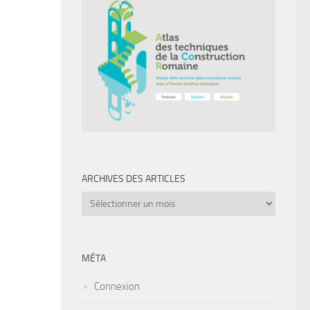
ARCHIVES DES ARTICLES
Archives
des
articles
MÉTA
Connexion