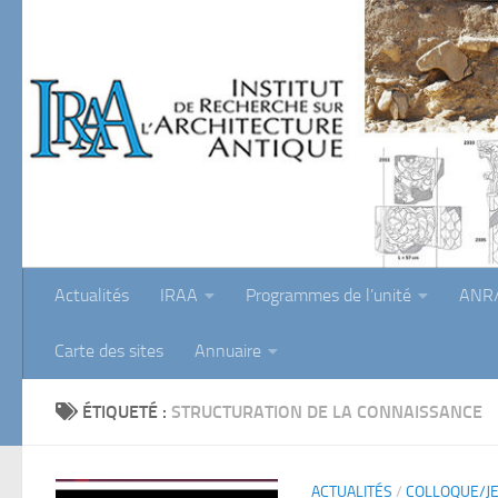
Skip to content
Actualités
IRAA
Programmes de l’unité
ANR/
Carte des sites
Annuaire
ÉTIQUETÉ :
STRUCTURATION DE LA CONNAISSANCE
ACTUALITÉS
/
COLLOQUE/J