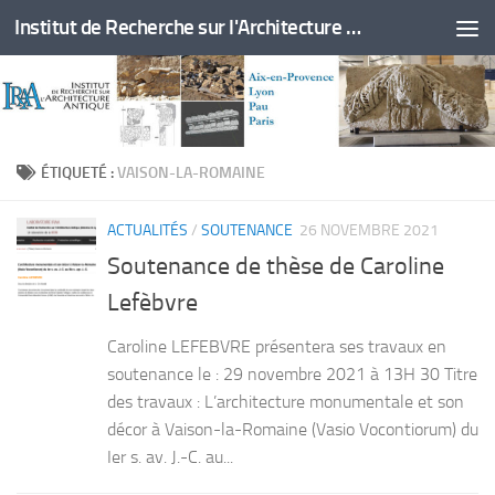
Institut de Recherche sur l'Architecture Antique
Skip to content
ÉTIQUETÉ :
VAISON-LA-ROMAINE
ACTUALITÉS
/
SOUTENANCE
26 NOVEMBRE 2021
Soutenance de thèse de Caroline
Lefèbvre
Caroline LEFEBVRE présentera ses travaux en
soutenance le : 29 novembre 2021 à 13H 30 Titre
des travaux : L’architecture monumentale et son
décor à Vaison-la-Romaine (Vasio Vocontiorum) du
Ier s. av. J.-C. au...