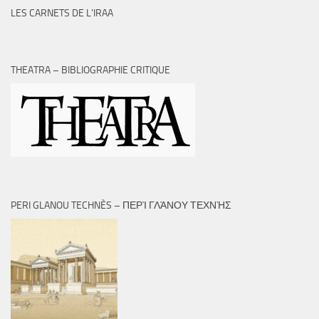
LES CARNETS DE L’IRAA
THEATRA – BIBLIOGRAPHIE CRITIQUE
PERI GLANOU TECHNÈS – ΠΕΡῚ ΓΛΆΝΟΥ ΤΕΧΝῊΣ