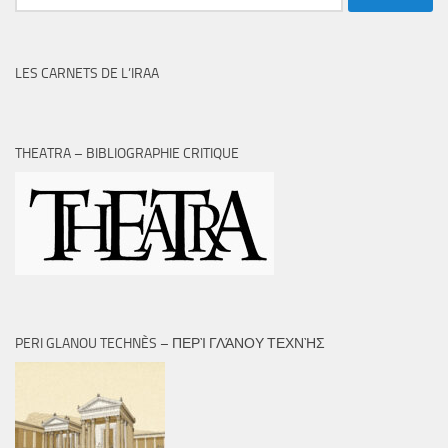
LES CARNETS DE L’IRAA
THEATRA – BIBLIOGRAPHIE CRITIQUE
PERI GLANOU TECHNÈS – ΠΕΡῚ ΓΛΆΝΟΥ ΤΕΧΝῊΣ