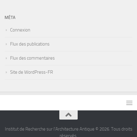
articles
MÉTA
Connexion
Flux des publications
Flux des commentaires
Site de WordPress-FR
Institut de Recherche sur l'Architecture Antique © 2026. Tous droits
réservés.