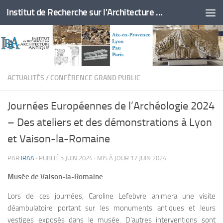
Institut de Recherche sur l'Architecture Antique
Skip to content
ACTUALITÉS
/
CONFÉRENCE GRAND PUBLIC
Journées Européennes de l’Archéologie 2024
– Des ateliers et des démonstrations à Lyon
et Vaison-la-Romaine
PAR
IRAA
· PUBLIÉ
5 JUIN 2024
· MIS À JOUR
17 JUIN 2024
Musée de Vaison-la-Romaine
Lors de ces journées, Caroline Lefebvre animera une visite
déambulatoire portant sur les monuments antiques et leurs
vestiges exposés dans le musée. D’autres interventions sont