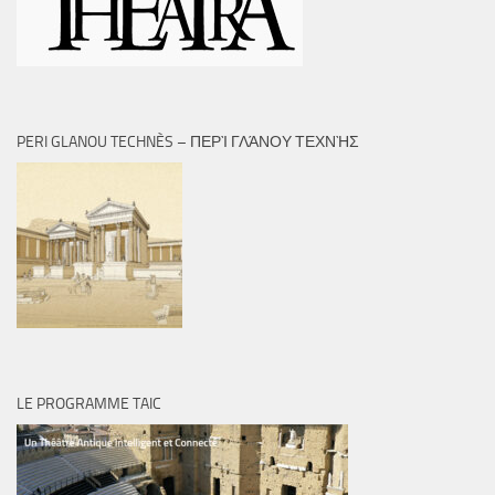
PERI GLANOU TECHNÈS – ΠΕΡῚ ΓΛΆΝΟΥ ΤΕΧΝῊΣ
LE PROGRAMME TAIC