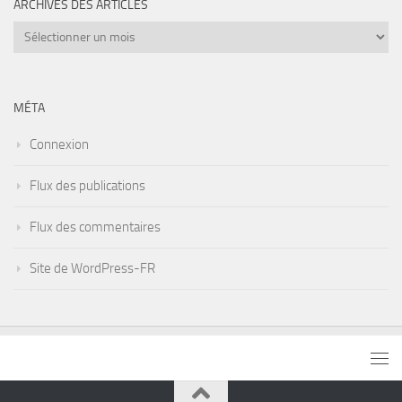
ARCHIVES DES ARTICLES
Archives
des
articles
MÉTA
Connexion
Flux des publications
Flux des commentaires
Site de WordPress-FR