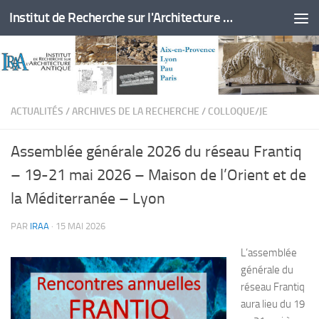
Institut de Recherche sur l'Architecture Antique
Skip to content
ACTUALITÉS
/
ARCHIVES DE LA RECHERCHE
/
COLLOQUE/JE
Assemblée générale 2026 du réseau Frantiq
– 19-21 mai 2026 – Maison de l’Orient et de
la Méditerranée – Lyon
PAR
IRAA
·
15 MAI 2026
L’assemblée
générale du
réseau Frantiq
aura lieu du 19