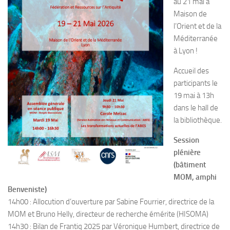
au 21 mai à
Maison de
l’Orient et de la
Méditerranée
à Lyon !
Accueil des
participants le
19 mai à 13h
dans le hall de
la bibliothèque.
Session
plénière
(bâtiment
MOM, amphi
Benveniste)
14h00 : Allocution d’ouverture par Sabine Fourrier, directrice de la
MOM et Bruno Helly, directeur de recherche émérite (HISOMA)
14h30 : Bilan de Frantiq 2025 par Véronique Humbert, directrice de