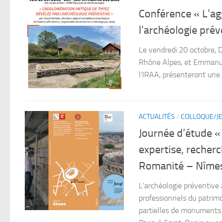
Conférence « L’ag
l’archéologie pré
Le vendredi 20 octobre, Da
Rhône Alpes, et Emmanue
l’IRAA, présenteront une
ACTUALITÉS
/
COLLOQUE/J
Journée d’étude «
expertise, recher
Romanité – Nîme
L’archéologie préventive 
professionnels du patrimo
partielles de monuments 