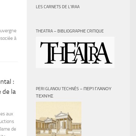
LES CARNETS DE L’IRAA
 Auvergne
THEATRA – BIBLIOGRAPHIE CRITIQUE
sociée à
tal :
PERI GLANOU TECHNÈS – ΠΕΡῚ ΓΛΆΝΟΥ
 de la
ΤΕΧΝῊΣ
les aux
uctions
-Dame de