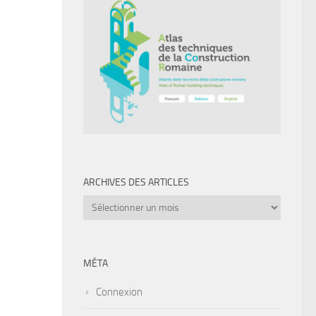
ARCHIVES DES ARTICLES
Archives
des
articles
MÉTA
Connexion