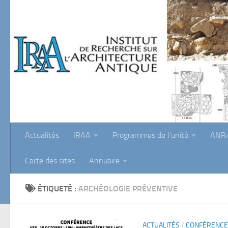
Skip to content
Actualités
IRAA
Programmes de l’unité
ANR/
Carte des sites
Annuaire
ÉTIQUETÉ :
ARCHÉOLOGIE PRÉVENTIVE
ACTUALITÉS
/
CONFÉRENCE