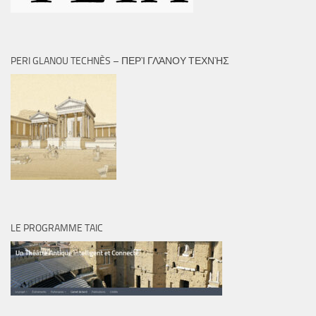
PERI GLANOU TECHNÈS – ΠΕΡῚ ΓΛΆΝΟΥ ΤΕΧΝῊΣ
LE PROGRAMME TAIC