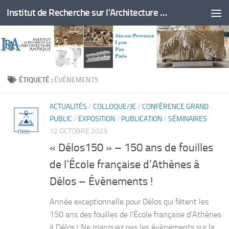
Institut de Recherche sur l'Architecture Antique
Skip to content
ÉTIQUETÉ :
ÉVÈNEMENTS
ACTUALITÉS
/
COLLOQUE/JE
/
CONFÉRENCE GRAND
PUBLIC
/
EXPOSITION
/
PUBLICATION
/
SÉMINAIRES
12 OCTOBRE 2023
« Délos150 » – 150 ans de fouilles
de l’École française d’Athènes à
Délos – Évènements !
Année exceptionnelle pour Délos qui fêtent les
150 ans des fouilles de l’École française d’Athènes
à Délos ! Ne manquez pas les évènements sur la