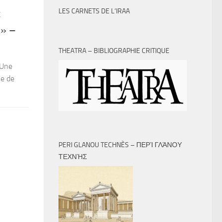
LES CARNETS DE L’IRAA
t
 » –
THEATRA – BIBLIOGRAPHIE CRITIQUE
 Une
le de
PERI GLANOU TECHNÈS – ΠΕΡῚ ΓΛΆΝΟΥ
ΤΕΧΝῊΣ