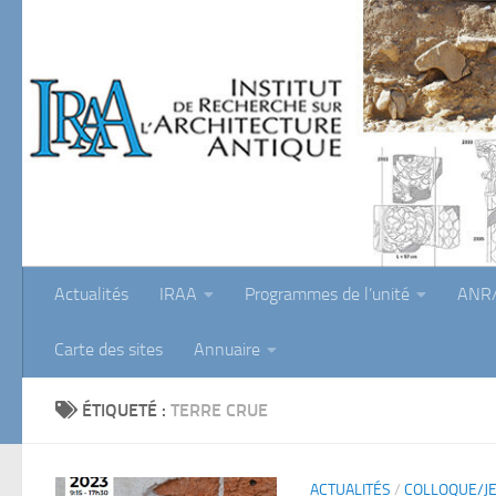
Skip to content
Actualités
IRAA
Programmes de l’unité
ANR/
Carte des sites
Annuaire
ÉTIQUETÉ :
TERRE CRUE
ACTUALITÉS
/
COLLOQUE/J