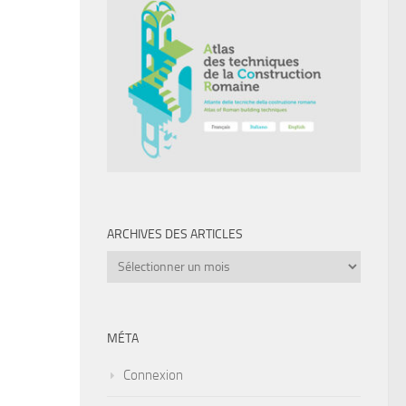
ARCHIVES DES ARTICLES
Archives
des
articles
MÉTA
Connexion