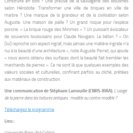
Construire en bois ? Une preuve de la sauvagerie des Boudines
selon Hérodote. Transformer une ville de briques en ville de
marbre ? Une marque de la grandeur et de la civilisation selon
Auguste. Une maison de paille ? Un grand risque pour l’espèce
porcine. « La brique rouge des Minimes » ? Un puissant évocateur
de souvenirs toulousains pour Claude Nougaro. Le béton ? « On
[lui] reproche son aspect ingrat, mais jamais une matière ingrate n’a
nui à la beauté d’une architecture », note Auguste Perret, qui ajoute
« nous avons obtenu des surfaces dont la beauté fait trembler les
marchands de pierres ». Ce ne sont là que quelques exemples des
valeurs sociales et culturelles, confinant parfois au cliché, prêtées
aux matériaux de construction.
Une communication de Stéphane Lamouille (CNRS-IRAA)
,
L’usage
de la pierre dans les toitures antiques : modèle ou contre-modèle ?
Téléchargez le programme
Lieu :
Université Paris-Est Créteil