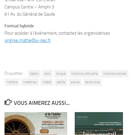
Campus Centre – Amphi 3
61 Av. du Général de Gaulle
Format hybride
Pour accéder à l’évènement, contactez les organisatrices
virginie.mathe@u-pec.fr
Étiquettes :
béton
bois
brique
histoire culturelle
histoire sociale
marbre
matériau
métal
paille
pierre
terre crue
VOUS AIMEREZ AUSSI...