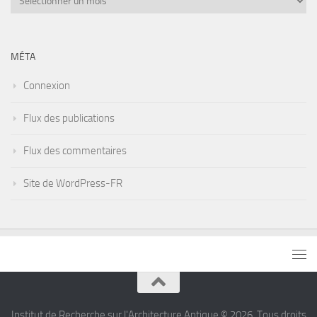
des
articles
MÉTA
Connexion
Flux des publications
Flux des commentaires
Site de WordPress-FR
Institut de Recherche sur l'Architecture Antique © 2026. Tous droits