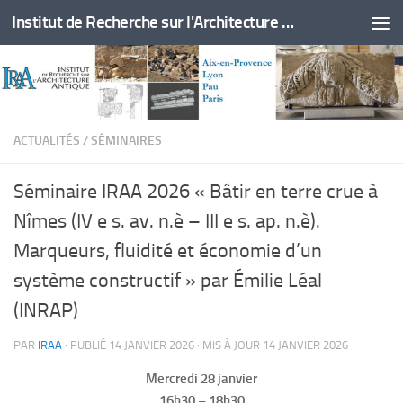
Institut de Recherche sur l'Architecture Antique
Skip to content
ACTUALITÉS
/
SÉMINAIRES
Séminaire IRAA 2026 « Bâtir en terre crue à
Nîmes (IV e s. av. n.è – III e s. ap. n.è).
Marqueurs, fluidité et économie d’un
système constructif » par Émilie Léal
(INRAP)
PAR
IRAA
· PUBLIÉ
14 JANVIER 2026
· MIS À JOUR
14 JANVIER 2026
Mercredi 28 janvier
16h30 – 18h30