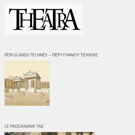
PERI GLANOU TECHNÈS – ΠΕΡῚ ΓΛΆΝΟΥ ΤΕΧΝῊΣ
LE PROGRAMME TAIC