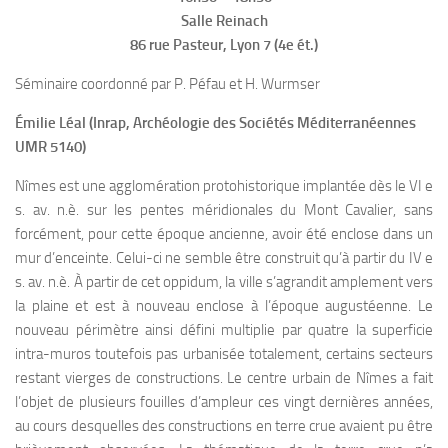
Salle Reinach
86 rue Pasteur, Lyon 7 (4e ét.)
Séminaire coordonné par P. Péfau et H. Wurmser
Émilie Léal (Inrap, Archéologie des Sociétés Méditerranéennes
UMR 5140)
Nîmes est une agglomération protohistorique implantée dès le VI e
s. av. n.è. sur les pentes méridionales du Mont Cavalier, sans
forcément, pour cette époque ancienne, avoir été enclose dans un
mur d’enceinte. Celui-ci ne semble être construit qu’à partir du IV e
s. av. n.è. À partir de cet oppidum, la ville s’agrandit amplement vers
la plaine et est à nouveau enclose à l’époque augustéenne. Le
nouveau périmètre ainsi défini multiplie par quatre la superficie
intra-muros toutefois pas urbanisée totalement, certains secteurs
restant vierges de constructions. Le centre urbain de Nîmes a fait
l’objet de plusieurs fouilles d’ampleur ces vingt dernières années,
au cours desquelles des constructions en terre crue avaient pu être